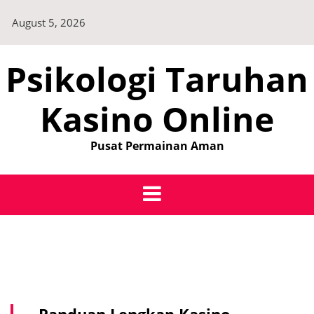
Skip
August 5, 2026
to
content
Psikologi Taruhan
Kasino Online
Pusat Permainan Aman