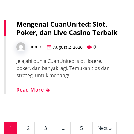
Mengenal CuanUnited: Slot,
Poker, dan Live Casino Terbaik
0
admin
August 2, 2026
Jelajahi dunia CuanUnited: slot, lotere,
poker, dan banyak lagi. Temukan tips dan
strategi untuk menang!
Read More
1
2
3
…
5
Next »