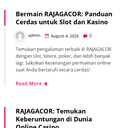
Bermain RAJAGACOR: Panduan
Cerdas untuk Slot dan Kasino
0
admin
August 4, 2026
Temukan pengalaman terbaik di RAJAGACOR
dengan slot, lotere, poker, dan lebih banyak
lagi. Saksikan kesenangan permainan online
saat Anda bertaruh secara cerdas!
Read More
RAJAGACOR: Temukan
Keberuntungan di Dunia
Online Casino