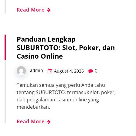
Read More
Panduan Lengkap
SUBURTOTO: Slot, Poker, dan
Casino Online
0
admin
August 4, 2026
Temukan semua yang perlu Anda tahu
tentang SUBURTOTO, termasuk slot, poker,
dan pengalaman casino online yang
mendebarkan.
Read More