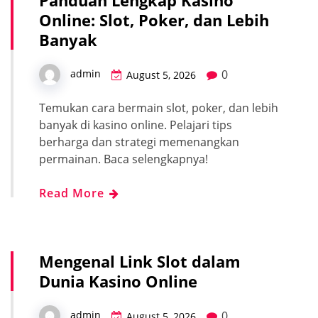
Panduan Lengkap Kasino
Online: Slot, Poker, dan Lebih
Banyak
0
admin
August 5, 2026
Temukan cara bermain slot, poker, dan lebih
banyak di kasino online. Pelajari tips
berharga dan strategi memenangkan
permainan. Baca selengkapnya!
Read More
Mengenal Link Slot dalam
Dunia Kasino Online
0
admin
August 5, 2026